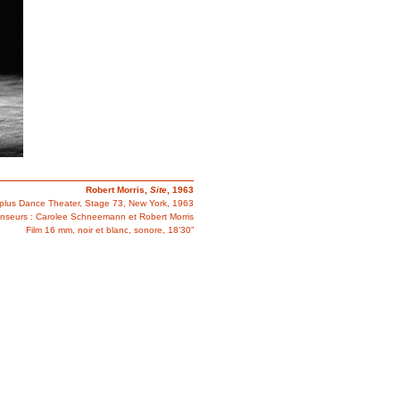
Robert Morris,
Site
, 1963
plus Dance Theater, Stage 73, New York, 1963
nseurs : Carolee Schneemann et Robert Morris
Film 16 mm, noir et blanc, sonore, 18’30”