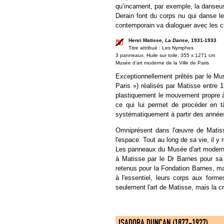
qu’incarnent, par exemple, la danseu
Derain font du corps nu qui danse l
contemporain va dialoguer avec les 
Henri Matisse,
La Danse
, 1931-1933
Titre attribué : Les Nymphes
3 panneaux. Huile sur toile, 355 x 1271 cm
Musée d’art moderne de la Ville de Paris
Exceptionnellement prêtés par le Mus
Paris ») réalisés par Matisse entre 1
plastiquement le mouvement propre à
ce qui lui permet de procéder en tâ
systématiquement à partir des années 
Omniprésent dans l'œuvre de Matisse
l'espace. Tout au long de sa vie, il
Les panneaux du Musée d'art moderne
à Matisse par le Dr Barnes pour sa 
retenus pour la Fondation Barnes, ma
à l'essentiel, leurs corps aux for
seulement l'art de Matisse, mais la cr
ISADORA DUNCAN (1877-1927)