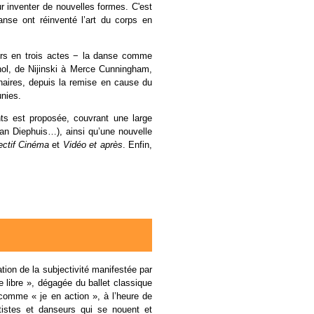
r inventer de nouvelles formes. C'est
nse ont réinventé l’art du corps en
ours en trois actes − la danse comme
ol, de Nijinski à Merce Cunningham,
naires, depuis la remise en cause du
unies.
nts est proposée, couvrant une large
n Diephuis…), ainsi qu’une nouvelle
ectif Cinéma
et
Vidéo et après
. Enfin,
ation de la subjectivité manifestée par
 libre », dégagée du ballet classique
comme « je en action », à l’heure de
tistes et danseurs qui se nouent et