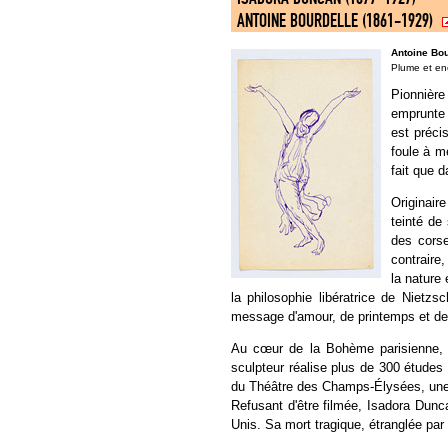
ANTOINE BOURDELLE (1861-1929)
Antoine Bou
Plume et enc
Pionnière
emprunte 
est préci
foule à m
fait que 
Originair
teinté de
des corse
contraire
la nature 
la philosophie libératrice de Nietz
message d'amour, de printemps et de 
Au cœur de la Bohème parisienne, e
sculpteur réalise plus de 300 étude
du Théâtre des Champs-Élysées, un
Refusant d'être filmée, Isadora Dunca
Unis. Sa mort tragique, étranglée par