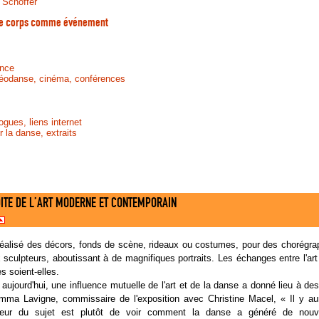
 Schöffer
 le corps comme événement
ance
déodanse, cinéma, conférences
gues, liens internet
r la danse, extraits
DITE DE L’ART MODERNE ET CONTEMPORAIN
t réalisé des décors, fonds de scène, rideaux ou costumes, pour des chorégr
sculpteurs, aboutissant à de magnifiques portraits. Les échanges entre l'art
es soient-elles.
 aujourd'hui, une influence mutuelle de l'art et de la danse a donné lieu à de
 Emma Lavigne, commissaire de l'exposition avec Christine Macel, « Il y 
œur du sujet est plutôt de voir comment la danse a généré de nouvell