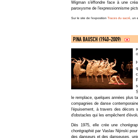
Wigman s'éffondre face à une créa
paroxysme de l'expressionnisme pictu
Sur le site de l’exposition
Traces du sacré
, un 
PINA BAUSCH (1940-2009)
P
O
H
q
c
F
s
S
le remplace, quelques années plus tar
compagnies de danse contemporaine.
l'épuisement, à travers des décors 
d'obstacles qui les empêchent d'évol
Dès 1975, elle crée une chorégrap
chorégraphié par Vaslav Nijinski pou
des danseurs et des danseuses, uniq