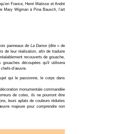
 qu’en France, Henri Matisse et André
 de Mary Wigman à Pina Bausch, l’art
 trois panneaux de
La Danse
(dite « de
 de leur réalisation, afin de traduire
préalablement recouverts de gouache,
s gouaches découpées qu'il utilisera
s chefs-d’œuvre.
ujet qui le passionne, le corps dans
une décoration monumentale commandée
reurs de cotes, ils ne pourront être
ns, leurs aplats de couleurs réduites
e œuvre majeure pour comprendre non