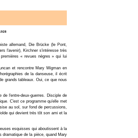
1928
ste allemand, Die Brücke (le Pont,
 l'avenir), Kirchner s'intéresse très
s premières « revues nègres » qui lui
Duncan et rencontre Mary Wigman en
horégraphies de la danseuse, il écrit
e de grands tableaux. Oui, ce que nous
de l'entre-deux-guerres. Disciple de
ique. C'est ce programme qu'elle met
sise au sol, sur fond de percussions,
de qui devient très tôt son ami et la
reuses esquisses qui aboutissent à la
us dramatique de la pièce, quand Mary