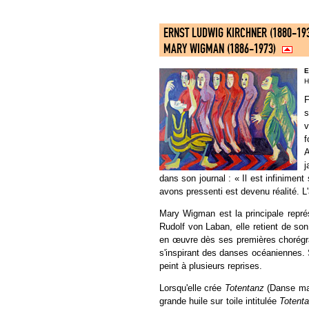
ERNST LUDWIG KIRCHNER (1880-19
MARY WIGMAN (1886-1973)
E
H
F
s
v
f
A
j
dans son journal : « Il est infinimen
avons pressenti est devenu réalité. L'
Mary Wigman est la principale repré
Rudolf von Laban, elle retient de s
en œuvre dès ses premières chorégr
s'inspirant des danses océaniennes. 
peint à plusieurs reprises.
Lorsqu'elle crée
Totentanz
(Danse mac
grande huile sur toile intitulée
Totent