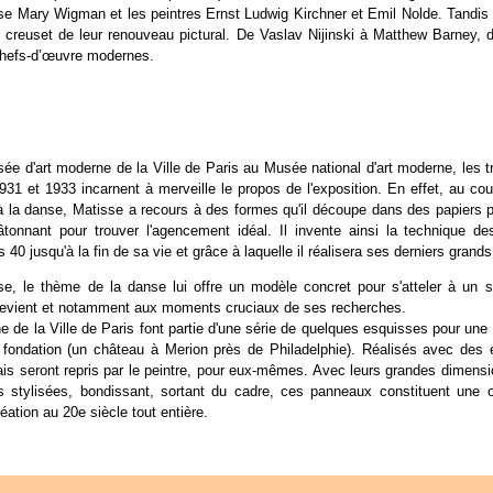
se Mary Wigman et les peintres Ernst Ludwig Kirchner et Emil Nolde. Tandis
e creuset de leur renouveau pictural. De Vaslav Nijinski à Matthew Barney,
chefs-d’œuvre modernes.
ée d'art moderne de la Ville de Paris au Musée national d'art moderne, les
931 et 1933 incarnent à merveille le propos de l'exposition. En effet, au cours
 la danse, Matisse a recours à des formes qu'il découpe dans des papiers 
tonnant pour trouver l'agencement idéal. Il invente ainsi la technique de
40 jusqu'à la fin de sa vie et grâce à laquelle il réalisera ses derniers grand
, le thème de la danse lui offre un modèle concret pour s'atteler à un s
 y revient et notamment aux moments cruciaux de ses recherches.
 de la Ville de Paris font partie d'une série de quelques esquisses pour 
fondation (un château à Merion près de Philadelphie). Réalisés avec des er
is seront repris par le peintre, pour eux-mêmes. Avec leurs grandes dimensio
mes stylisées, bondissant, sortant du cadre, ces panneaux constituent un
éation au 20e siècle tout entière.