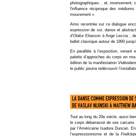
photographiques... et, inversement, 
l'influence réciproque des médiums
mouvement ».
Ainsi recentrée sur ce dialogue enc
expression de soi, danse et abstra
d’Olafur Eliasson à Ange Leccia ; d
ballet classique autour de 1900 jusqu
En parallèle à l’exposition, venant
palette d’approches du corps en mo
édition de la manifestation
Vidéodan
le public pourra redécouvrir l’installa
LA DANSE COMME EXPRESSION DE 
DE VASLAV NIJINSKI À MATTHEW B
Tout au long du 20e siècle, aussi bien
le corps débarrassé de ses carcans. 
par l’Américaine Isadora Duncan. En
l’expressionnisme et de la
Freikörp