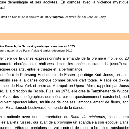
ture démoniaque et ses acolytes. En osmose avec la violence mystique d
ral.
extrait de
Danse de la sorcière
de
Mary Wigman
, commentée par Jean de Loisy.
ina Bausch,
Le Sacre du printemps
, création en 1975
péra national de Paris, Palais Garnier, décembre 2010
éritière de la danse expressionniste allemande de la première moitié du 2
uarante chorégraphies réalisées depuis les années soixante-dix jusqu'à sa
roisée des arts, entre le théâtre et la performance.
ormée à la Folkwang Hochschule de Essen que dirige Kurt Jooss, un ancie
ensibilisée à la danse conçue comme œuvre d'art totale. À l'âge de dix-neuf 
chool de New York et entre au Metropolitan Opera. Mais, rappelée par Jooss 
d, à la direction de l'école. Puis, en 1973, elle crée le Tanztheater de Wupper
 Avec des chorégraphies dominées par un questionnement existentiel, où le
souvent spectaculaires, multitude de chaises, amoncellement de fleurs, acc
uer, Pina Bausch bouleverse le monde de la danse.
hie radicale avec son interprétation du
Sacre du printemps
, ballet com
r les Ballets russes, qui avait déjà provoqué un scandale à son époque. Dans
uement vêtus de pantalons en voile noir et de robes à bretelles translucide