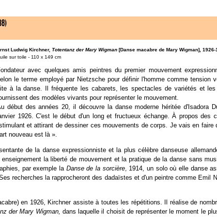
38)
rnst Ludwig Kirchner,
Totentanz der Mary Wigman
[Danse macabre de Mary Wigman], 1926-
uile sur toile - 110 x 149 cm
ondateur avec quelques amis peintres du premier mouvement expressionni
elon le terme employé par Nietzsche pour définir l'homme comme tension vers
ite à la danse. Il fréquente les cabarets, les spectacles de variétés et le
ournissent des modèles vivants pour représenter le mouvement.
u début des années 20, il découvre la danse moderne héritée d'Isadora 
anvier 1926. C'est le début d'un long et fructueux échange. À propos des c
t stimulant et attirant de dessiner ces mouvements de corps. Je vais en fair
art nouveau est là ».
sentante de la danse expressionniste et la plus célèbre danseuse allemande 
on enseignement la liberté de mouvement et la pratique de la danse sans mus
aphies, par exemple la
Danse de la sorcière
, 1914, un solo où elle danse as
Ses recherches la rapprocheront des dadaïstes et d'un peintre comme Emil Nol
abre) en 1926, Kirchner assiste à toutes les répétitions. Il réalise de nomb
anz der Mary Wigman,
dans laquelle il choisit de représenter le moment le pl