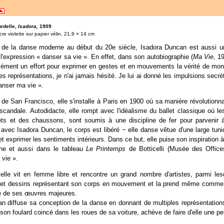
rdelle,
Isadora,
1909
re violette sur papier vélin, 21,9 × 14 cm
 de la danse moderne au début du 20e siècle, Isadora Duncan est aussi une 
l'expression « danser sa vie ». En effet, dans son autobiographie (
Ma Vie
, 1
sément un effort pour exprimer en gestes et en mouvements la vérité de mon ê
es représentations, je n'ai jamais hésité. Je lui ai donné les impulsions secr
danser ma vie ».
e de San Francisco, elle s'installe à Paris en 1900 où sa manière révolutionn
 scandale. Autodidacte, elle rompt avec l'idéalisme du ballet classique où l
ts et des chaussons, sont soumis à une discipline de fer pour parvenir à
, avec Isadora Duncan, le corps est libéré − elle danse vêtue d'une large tun
et exprimer les sentiments intérieurs. Dans ce but, elle puise son inspiration à
sche et aussi dans le tableau
Le
Printemps
de Botticelli (Musée des Office
vie ».
lle vit en femme libre et rencontre un grand nombre d'artistes, parmi les
s et dessins représentant son corps en mouvement et la prend même comme 
e de ses œuvres majeures.
n diffuse sa conception de la danse en donnant de multiples représentations 
 son foulard coincé dans les roues de sa voiture, achève de faire d'elle une p