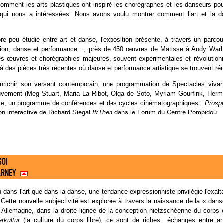
comment les arts plastiques ont inspiré les chorégraphes et les danseurs pou
 qui nous a intéressées. Nous avons voulu montrer comment l’art et la da
ore peu étudié entre art et danse, l'exposition présente, à travers un parc
ction, danse et performance −, près de 450 œuvres de Matisse à Andy Warh
es œuvres et chorégraphies majeures, souvent expérimentales et révolution
'à des pièces très récentes où danse et performance artistique se trouvent ré
 enrichir son versant contemporain, une programmation de Spectacles viva
uvement (Meg Stuart, Maria La Ribot, Olga de Soto, Myriam Gourfink, Herma
se
, un programme de conférences et des cycles cinématographiques :
Prosp
tion interactive de Richard Siegal
If/Then
dans le Forum du Centre Pompidou.
SOI
ARNEY
 dans l'art que dans la danse, une tendance expressionniste privilégie l'exalt
Cette nouvelle subjectivité est explorée à travers la naissance de la « danse
 Allemagne, dans la droite lignée de la conception nietzschéenne du corps 
erkultur
(la culture du corps libre), ce sont de riches échanges entre ar