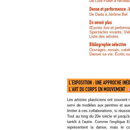
De Loïe Fuller à Nicolas
Danse et performance :
De Dada à Jérôme Bel
En savoir plus
Œuvres
live
et perform
Spectacles vivants, Vi
Liste des artistes
Bibliographie sélective
Ouvrages, essais, catalo
Danser sa vie. Écrits su
L’EXPOSITION : UNE APPROCHE INÉ
L’ART DU CORPS EN MOUVEMENT
Les artistes plasticiens ont souven
servi de modèles aux peintres et aux 
limiter à ces collaborations, si réussi
Tout au long du 20e siècle et jusqu'à
tantôt à l'autre. Comme l'explique
représentent la danse, mais le c